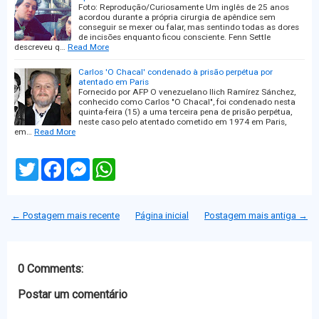
Foto: Reprodução/Curiosamente Um inglês de 25 anos
acordou durante a própria cirurgia de apêndice sem
conseguir se mexer ou falar, mas sentindo todas as dores
de incisões enquanto ficou consciente. Fenn Settle
descreveu q…
Read More
Carlos 'O Chacal' condenado à prisão perpétua por
atentado em Paris
Fornecido por AFP O venezuelano Ilich Ramírez Sánchez,
conhecido como Carlos "O Chacal", foi condenado nesta
quinta-feira (15) a uma terceira pena de prisão perpétua,
neste caso pelo atentado cometido em 1974 em Paris,
em…
Read More
T
F
M
W
w
a
e
h
i
c
s
a
t
e
s
t
t
b
e
s
← Postagem mais recente
Página inicial
Postagem mais antiga →
e
o
n
A
r
o
g
p
k
e
p
r
0 Comments:
Postar um comentário