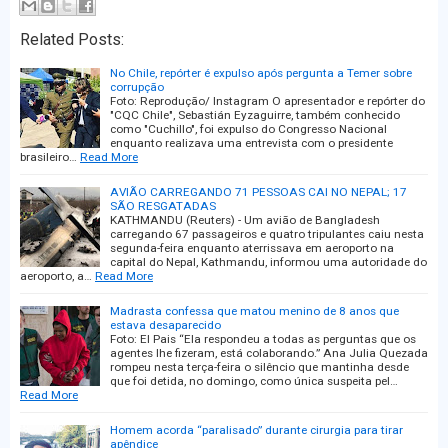
Related Posts:
No Chile, repórter é expulso após pergunta a Temer sobre
corrupção
Foto: Reprodução/ Instagram O apresentador e repórter do
"CQC Chile", Sebastián Eyzaguirre, também conhecido
como "Cuchillo", foi expulso do Congresso Nacional
enquanto realizava uma entrevista com o presidente
brasileiro…
Read More
AVIÃO CARREGANDO 71 PESSOAS CAI NO NEPAL; 17
SÃO RESGATADAS
KATHMANDU (Reuters) - Um avião de Bangladesh
carregando 67 passageiros e quatro tripulantes caiu nesta
segunda-feira enquanto aterrissava em aeroporto na
capital do Nepal, Kathmandu, informou uma autoridade do
aeroporto, a…
Read More
Madrasta confessa que matou menino de 8 anos que
estava desaparecido
Foto: El Pais “Ela respondeu a todas as perguntas que os
agentes lhe fizeram, está colaborando.” Ana Julia Quezada
rompeu nesta terça-feira o silêncio que mantinha desde
que foi detida, no domingo, como única suspeita pel…
Read More
Homem acorda “paralisado” durante cirurgia para tirar
apêndice