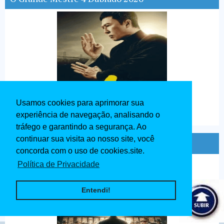
Usamos cookies para aprimorar sua
experiência de navegação, analisando o
tráfego e garantindo a segurança. Ao
continuar sua visita ao nosso site, você
Ip Man O Mestre do Kung Fu Dublado 2020
concorda com o uso de cookies.site.
Política de Privacidade
Entendi!