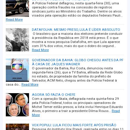
A Polícia Federal deflagrou, nesta quarta-feira (30), uma
operação contra fraudes na concessão de registros
sindicais junto ao Ministério do Trabalho. Dentre os alvos
visados pela operação estão os deputados federais Pauli…
Read More
DATAFOLHA: MESMO PRESO, LULA É LÍDER ABSOLUTO
O brasileiro que a maioria dos eleitores pretende conduzir
à presidência da República em 2018 está preso. É o que
mostra a nova pesquisa Datafolha, em que Lula aparece
com 31% dos votos, mais do que o dobro do segund…
Read More
GOVERNADOR DA BAHIA: GLOBO CHEGOU ANTES DA PF
À CASA DE JAQUES WAGNER
O governador da Bahia, Rui Costa, denunciou nesta
segunda-feira (26), que a TV Bahia, afiliada da Rede Globo
no estado, de propriedade da família do prefeito de
Salvador, ACM Neto, chegou antes da Polícia Federal à
casa do…
Read More
AGORA SÓ FALTA O CHEFE
Com a operação Skala, deflagrada nesta quinta-feira 29
pela Polícia Federal, todos os principais operadores de
Michel Temer estão presos; a lista inclui Henrique Eduardo
Alves, o primeiro a trair a presidente Dilma Rouss…
Read
More
VOX POPULI: LULA FICOU MAIS FORTE APÓS PRISÃO
Pesquisa do Instituto Vox Populi, realizada entre os dias 11