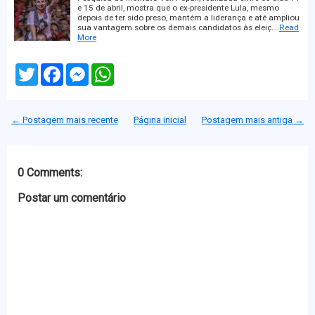
e 15 de abril, mostra que o ex-presidente Lula, mesmo
depois de ter sido preso, mantém a liderança e até ampliou
sua vantagem sobre os demais candidatos às eleiç…
Read
More
T
F
M
W
w
a
e
h
i
c
s
a
t
e
s
t
t
b
e
s
← Postagem mais recente
Página inicial
Postagem mais antiga →
e
o
n
A
r
o
g
p
k
e
p
r
0 Comments:
Postar um comentário