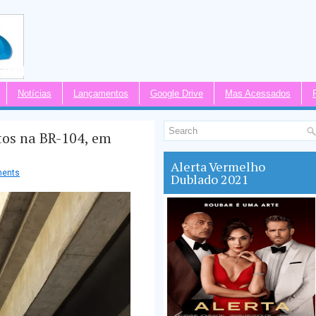
Notícias
Lançamentos
Google Drive
Mas Acessados
tos na BR-104, em
Alerta Vermelho
ents
Dublado 2021