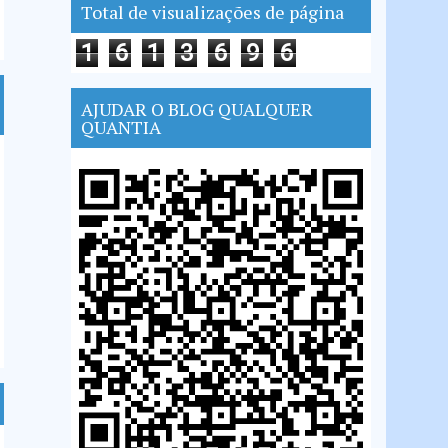
Total de visualizações de página
1
6
1
3
6
9
6
AJUDAR O BLOG QUALQUER
QUANTIA