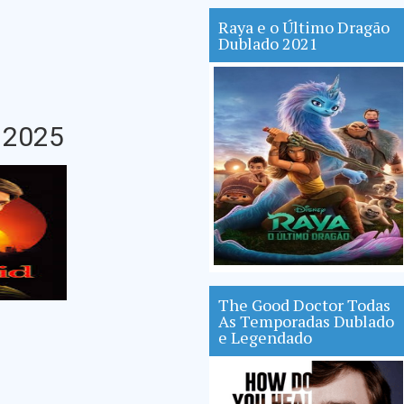
Raya e o Último Dragão
Dublado 2021
 2025
The Good Doctor Todas
As Temporadas Dublado
e Legendado