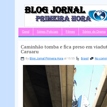
Geral
Séries Policiais
Filmes
Séries de Drama
Caminhão tomba e fica preso em viadu
Caruaru
By
Blog Jornal Primeira Hora
at 15:55
Brasil
No comm