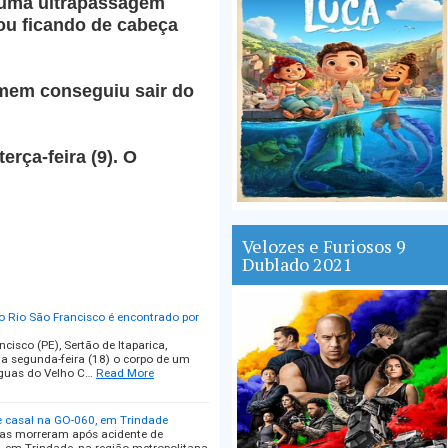
 uma ultrapassagem
ou ficando de cabeça
mem conseguiu sair do
erça-feira (9). O
Velozes e Furiosos 9
Dublado 2021
 Rio São Francisco é encontrado por
sco (PE), Sertão de Itaparica,
 segunda-feira (18) o corpo de um
águas do Velho C…
Read More
e casal na GO-060, em Trindade
as morreram após acidente de