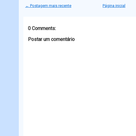
t
b
e
s
← Postagem mais recente
Página inicial
e
o
n
A
r
o
g
p
k
e
p
r
0 Comments:
Postar um comentário