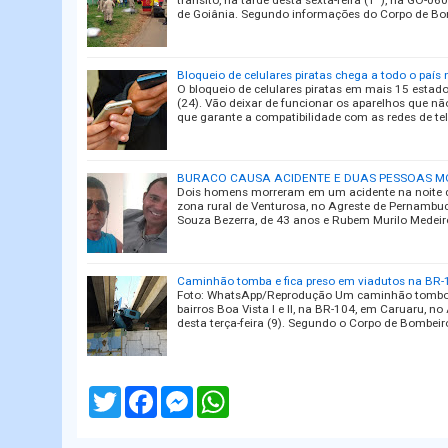
trânsito, na tarde desta sexta-feira (1º), na GO-0
de Goiânia. Segundo informações do Corpo de Bo
Bloqueio de celulares piratas chega a todo o país
O bloqueio de celulares piratas em mais 15 esta
(24). Vão deixar de funcionar os aparelhos que não
que garante a compatibilidade com as redes de te
BURACO CAUSA ACIDENTE E DUAS PESSOAS M
Dois homens morreram em um acidente na noite de
zona rural de Venturosa, no Agreste de Pernambuc
Souza Bezerra, de 43 anos e Rubem Murilo Medei
Caminhão tomba e fica preso em viadutos na BR-
Foto: WhatsApp/Reprodução Um caminhão tombou 
bairros Boa Vista I e II, na BR-104, em Caruaru, 
desta terça-feira (9). Segundo o Corpo de Bombeir
T
F
M
W
w
a
e
h
i
c
s
a
t
e
s
t