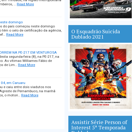
60, em Trindade, na região metropolitana
mbeiros, …
Read More
 neste domingo
dos do país começou neste domingo
O Esquadrão Suicida
 têm o selo de certificação da agência,
lef…
Read More
Dublado 2021
ORREM NA PE-217 EM VENTUROSA
sta segunda-feira (8), na PE-217, na
o. As vítimas Williames Fábio de
ros de Lim…
Read More
104, em Caruaru
e caiu entre dois viadutos nos
no Agreste de Pernambuco, na manhã
os, o motori…
Read More
Assistir Série Person of
Interest 5ª Temporada