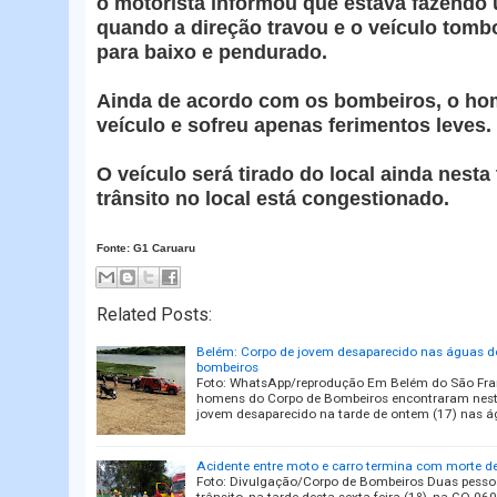
o motorista informou que estava fazendo
quando a direção travou e o veículo tomb
para baixo e pendurado.
Ainda de acordo com os bombeiros, o ho
veículo e sofreu apenas ferimentos leves.
O veículo será tirado do local ainda nesta t
trânsito no local está congestionado.
Fonte: G1 Caruaru
Related Posts:
Belém: Corpo de jovem desaparecido nas águas do
bombeiros
Foto: WhatsApp/reprodução Em Belém do São Franci
homens do Corpo de Bombeiros encontraram nesta
jovem desaparecido na tarde de ontem (17) nas 
Acidente entre moto e carro termina com morte d
Foto: Divulgação/Corpo de Bombeiros Duas pesso