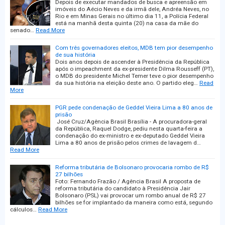
Depois de executar mandados de busca e apreensão em
imóveis do Aécio Neves e da irmã dele, Andréa Neves, no
Rio e em Minas Gerais no último dia 11, a Polícia Federal
está na manhã desta quinta (20) na casa da mãe do
senado…
Read More
Com três governadores eleitos, MDB tem pior desempenho
de sua história
Dois anos depois de ascender à Presidência da República
após o impeachment da ex-presidente Dilma Rousseff (PT),
o MDB do presidente Michel Temer teve o pior desempenho
da sua história na eleição deste ano. O partido eleg…
Read
More
PGR pede condenação de Geddel Vieira Lima a 80 anos de
prisão
José Cruz/Agência Brasil Brasília - A procuradora-geral
da República, Raquel Dodge, pediu nesta quarta-feira a
condenação do ex-ministro e ex-deputado Geddel Vieira
Lima a 80 anos de prisão pelos crimes de lavagem d…
Read More
Reforma tributária de Bolsonaro provocaria rombo de R$
27 bilhões
Foto: Fernando Frazão / Agência Brasil A proposta de
reforma tributária do candidato à Presidência Jair
Bolsonaro (PSL) vai provocar um rombo anual de R$ 27
bilhões se for implantado da maneira como está, segundo
cálculos…
Read More