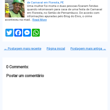
de Carnaval em Floresta, PE
Uma mulher foi morta e duas pessoas ficaram feridas
quando retornavam para casa de uma festa de Carnaval
em Floresta, no Sertão de Pernambuco. De acordo com
informações apuradas pelo Blog do Elvis, o crime
aconteceu na mad…
Read More
T
F
M
W
w
a
e
h
i
c
s
a
t
e
s
t
t
b
e
s
← Postagem mais recente
Página inicial
Postagem mais antiga →
e
o
n
A
r
o
g
p
k
e
p
r
0 Comments:
Postar um comentário