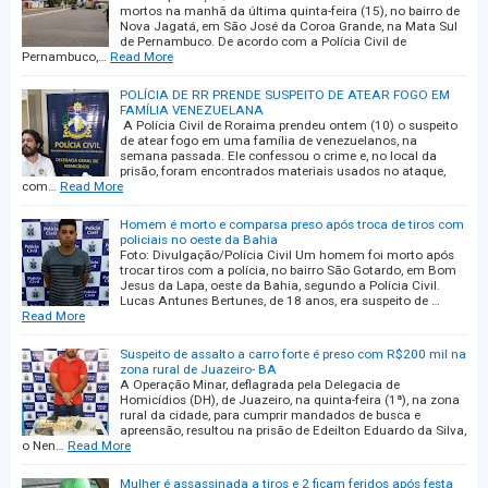
mortos na manhã da última quinta-feira (15), no bairro de
Nova Jagatá, em São José da Coroa Grande, na Mata Sul
de Pernambuco. De acordo com a Polícia Civil de
Pernambuco,…
Read More
POLÍCIA DE RR PRENDE SUSPEITO DE ATEAR FOGO EM
FAMÍLIA VENEZUELANA
A Polícia Civil de Roraima prendeu ontem (10) o suspeito
de atear fogo em uma família de venezuelanos, na
semana passada. Ele confessou o crime e, no local da
prisão, foram encontrados materiais usados no ataque,
com…
Read More
Homem é morto e comparsa preso após troca de tiros com
policiais no oeste da Bahia
Foto: Divulgação/Polícia Civil Um homem foi morto após
trocar tiros com a polícia, no bairro São Gotardo, em Bom
Jesus da Lapa, oeste da Bahia, segundo a Polícia Civil.
Lucas Antunes Bertunes, de 18 anos, era suspeito de …
Read More
Suspeito de assalto a carro forte é preso com R$200 mil na
zona rural de Juazeiro- BA
A Operação Minar, deflagrada pela Delegacia de
Homicídios (DH), de Juazeiro, na quinta-feira (1ª), na zona
rural da cidade, para cumprir mandados de busca e
apreensão, resultou na prisão de Edeilton Eduardo da Silva,
o Nen…
Read More
Mulher é assassinada a tiros e 2 ficam feridos após festa